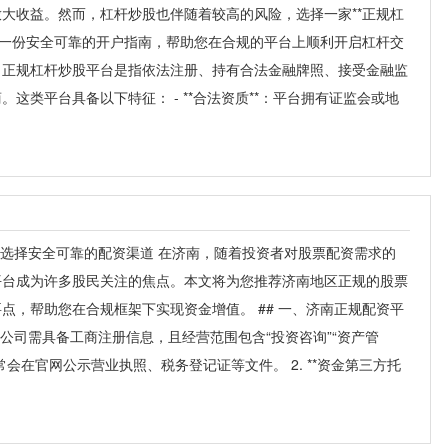
大收益。然而，杠杆炒股也伴随着较高的风险，选择一家**正规杠
供一份安全可靠的开户指南，帮助您在合规的平台上顺利开启杠杆交
台？ 正规杠杆炒股平台是指依法注册、持有合法金融牌照、接受金融监
这类平台具备以下特征： - **合法资质**：平台拥有证监会或地
何选择安全可靠的配资渠道 在济南，随着投资者对股票配资需求的
平台成为许多股民关注的焦点。本文将为您推荐济南地区正规的股票
点，帮助您在合规框架下实现资金增值。 ## 一、济南正规配资平
规配资公司需具备工商注册信息，且经营范围包含“投资咨询”“资产管
会在官网公示营业执照、税务登记证等文件。 2. **资金第三方托