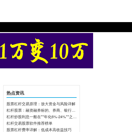
热点资讯
股票杠杆交易原理：放大资金与风险详解
杠杆股票：融资融券标的、券商、银行、地产、有色、煤炭、创业板ETF等。
杠杆炒股利息一般在**年化6%-24%**之间，具体因资金量和券商不同。
杠杆交易股票软件推荐榜单
股票杠杆费率详解：低成本高收益技巧