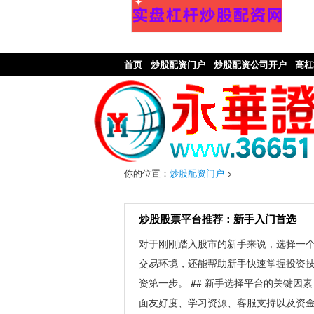
首页
炒股配资门户
炒股配资公司开户
高杠
你的位置：
炒股配资门户
>
炒股股票平台推荐：新手入门首选
对于刚刚踏入股市的新手来说，选择一
交易环境，还能帮助新手快速掌握投资
资第一步。 ## 新手选择平台的关键
面友好度、学习资源、客服支持以及资