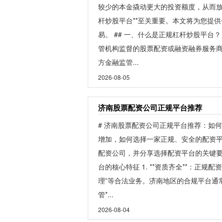
较少的本金撬动更大的投资额度，从而放
杆炒股平台**至关重要。本文将为您提
易。 ## 一、什么是正规杠杆炒股平
管机构监督的股票配资或融资融券服务商。
方金融监管...
2026-08-05
济南股票配资公司正规平台推荐
# 济南股票配资公司正规平台推荐：如
增加，如何选择一家正规、安全的配资
配资公司，并分享选择配资平台的关键要
台的核心特征 1. **资质齐全**：正
理”等合法业务。济南地区的合规平台通常
管*...
2026-08-04